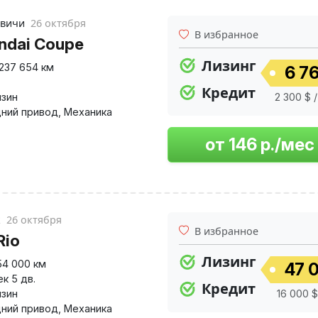
евичи
26 октября
В избранное
ndai Coupe
Лизинг
237 654 км
6 76
Кредит
нзин
2 300 $ /
ний привод
,
Механика
к
26 октября
В избранное
Rio
Лизинг
54 000 км
47 0
к 5 дв.
Кредит
нзин
16 000 $
ний привод
,
Механика