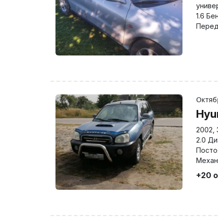
униве
1.6 Бе
Перед
Октяб
Hyu
2002
,
2.0 Д
Посто
Механ
+20 