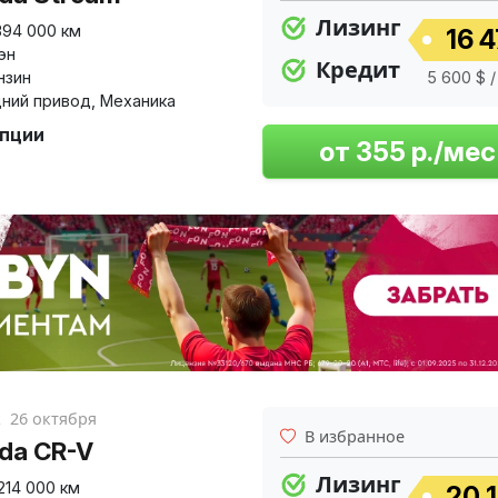
Лизинг
394 000 км
16 4
эн
Кредит
нзин
5 600 $ /
ний привод
,
Механика
опции
к
26 октября
В избранное
da CR-V
Лизинг
214 000 км
20 1