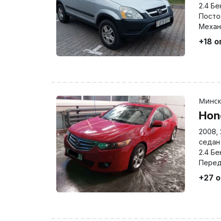
2.4 Бе
Посто
Механ
+18 
Минс
Hon
2008
,
седан
2.4 Бе
Перед
+27 