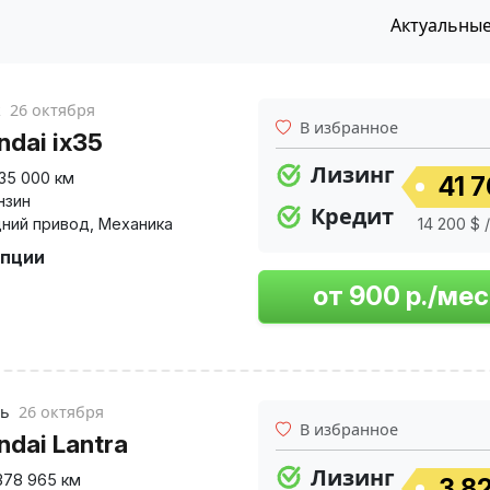
Актуальны
к
26 октября
В избранное
ndai ix35
Лизинг
135 000 км
41 7
нзин
Кредит
ний привод
,
Механика
14 200 $ 
опции
ль
26 октября
В избранное
ndai Lantra
Лизинг
378 965 км
3 82