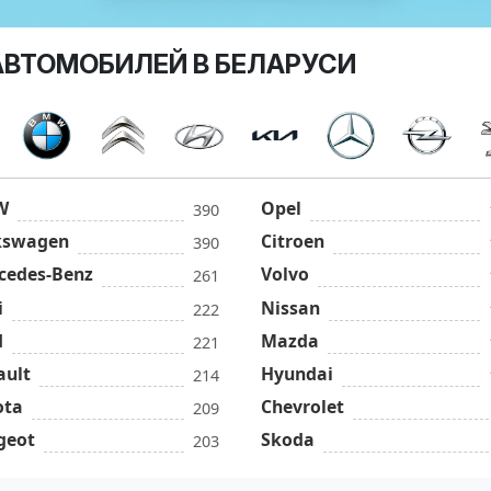
АВТОМОБИЛЕЙ В БЕЛАРУСИ
W
Opel
390
kswagen
Citroen
390
cedes-Benz
Volvo
261
i
Nissan
222
d
Mazda
221
ault
Hyundai
214
ota
Chevrolet
209
geot
Skoda
203