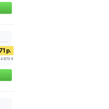
71 р.
 4 870 €