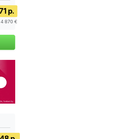
71 р.
 4 870 €
48 р.