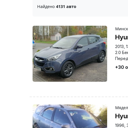
Найдено
4131 авто
Минс
Hyu
2013
,
2.0 Бе
Перед
+30 
Мяде
Hyu
1996
,