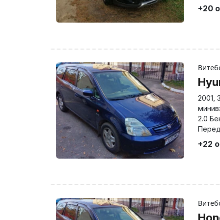
+20 
Витеб
Hyu
2001
,
минив
2.0 Бе
Перед
+22 
Витеб
Hon