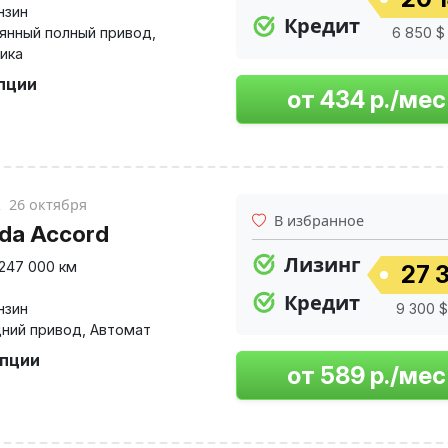
нзин
Кредит
янный полный привод
,
6 850 $
ика
опции
к
26 октября
В избранное
da Accord
Лизинг
247 000 км
27 3
Кредит
нзин
9 300 $
ний привод
,
Автомат
опции