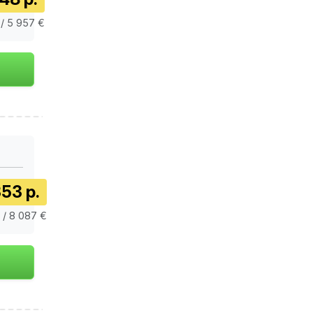
 / 5 957 €
53 р.
 / 8 087 €