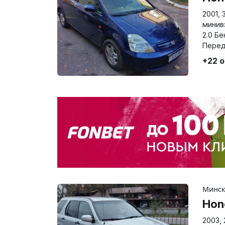
2001
,
минив
2.0 Бе
Перед
+22 
Минс
Hon
2003
,