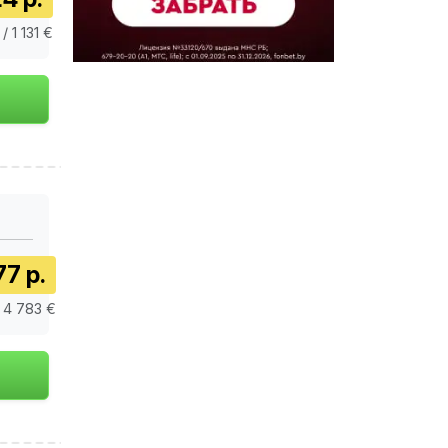
/ 1 131 €
77 р.
 4 783 €