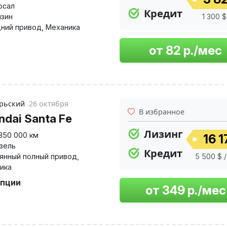
рсал
Кредит
нзин
1 300 $ 
ний привод
,
Механика
рьский
26 октября
В избранное
ndai Santa Fe
Лизинг
350 000 км
16 1
изель
Кредит
янный полный привод
,
5 500 $ /
ика
опции