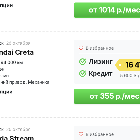
опции
ск
26 октября
В избранное
ndai Creta
Лизинг
394 000 км
16 4
эн
Кредит
нзин
5 600 $ /
ний привод
,
Механика
опции
ск
26 октября
В избранное
da Stream