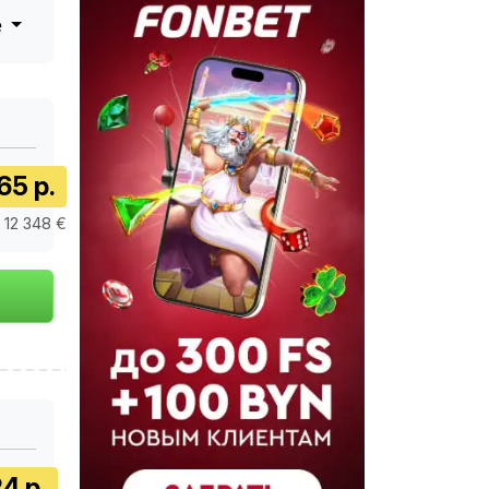
е
65 р.
/ 12 348 €
4 р.