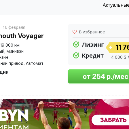
Актуальны
к
16 февраля
В избранное
mouth Voyager
Лизинг
319 000 км
11 7
ый
,
минивэн
Кредит
нзин
4 000 $ 
ний привод
,
Автомат
пции