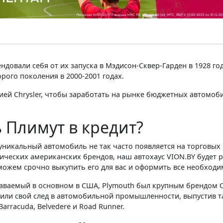
овали себя от их запуска в Мэдисон-Сквер-Гарден в 1928 год
рого поколения в 2000-2001 годах.
ей Chrysler, чтобы заработать на рынке бюджетных автомоби
ь Плимут в кредит?
 уникальный автомобиль не так часто появляется на торговых
сических американских брендов, наш автохаус VION.BY будет 
можем срочно выкупить его для вас и оформить все необход
аваемый в основном в США, Plymouth был крупным брендом Chr
вили свой след в автомобильной промышленности, выпустив та
 Barracuda, Belvedere и Road Runner.