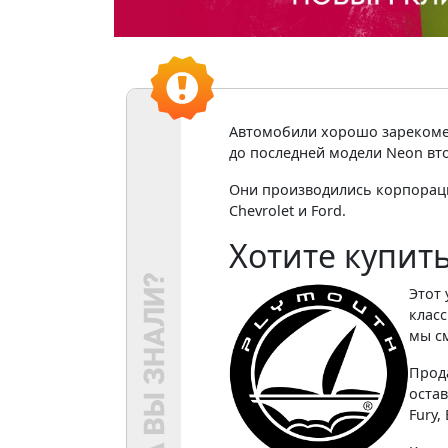
Автомобили хорошо зарекоменд
до последней модели Neon вто
Они производились корпораци
Chevrolet и Ford.
Хотите купит
Этот
клас
мы с
Прод
оста
Fury,