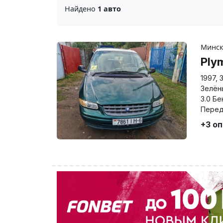
Найдено
1 авто
Минс
Ply
1997
,
Зелён
3.0 Бе
Перед
+3 о