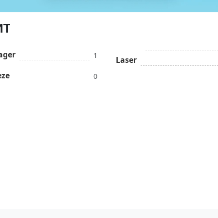
ИТ
ager
1
Laser
eze
0