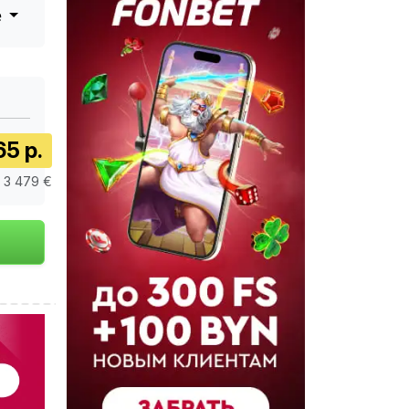
е
65 р.
/ 3 479 €