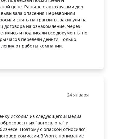
ке, подъехали посмотрели и
чной цене. Раньше с автохаусами дел
а вызывала опасения Перезвонили
просили снять на транзиты, закинули на
ец договора на ознакомление. Через
ретились и подписали все документы по
ры часов перевели деньги. Только
ления от работы компании.
в
24 января
енку исходил из следующего.В медиа
добросовестных "автосалона" и
бизнесе. Поэтому с опаской относился
договор комиссии.В Vion с понимание