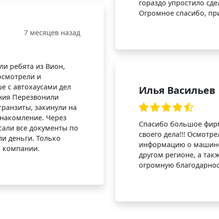
гораздо упростило сде
Огромное спасибо, пр
7 месяцев назад
и ребята из Вион,
осмотрели и
е с автохаусами дел
Илья Васильев
ения Перезвонили
транзиты, закинули на
знакомление. Через
Спасибо большое фирм
сали все документы по
своего дела!!! Осмотр
ли деньги. Только
информацию о машине 
 компании.
другом регионе, а так
огромную благодарност