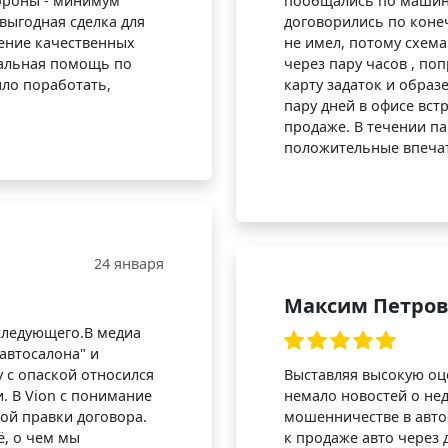
тороны - минимум
пообщались по машин
выгодная сделка для
договорились по коне
ление качественных
не имел, потому схем
мальная помощь по
через пару часов , по
ло поработать,
карту задаток и образ
пару дней в офисе вст
продаже. В течении па
положительные впечат
24 января
Максим Петро
следующего.В медиа
автосалона" и
 с опаской относился
Выставляя высокую оц
. В Vion с понимание
немало новостей о не
ой правки договора.
мошенничестве в авто
ё, о чем мы
к продаже авто через 