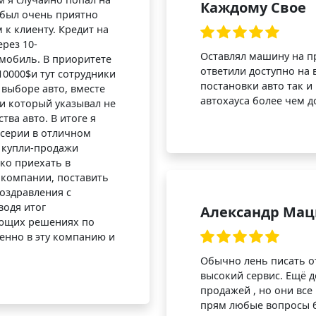
Каждому Свое
и был очень приятно
к клиенту. Кредит на
рез 10-
Оставлял машину на п
мобиль. В приоритете
ответили доступно на 
10000$и тут сотрудники
постановки авто так и
выборе авто, вместе
автохауса более чем д
и который указывал не
ва авто. В итоге я
 серии в отличном
 купли-продажи
ко приехать в
 компании, поставить
поздравления с
водя итог
Александр Мац
ующих решениях по
енно в эту компанию и
Обычно лень писать от
высокий сервис. Ещё д
продажей , но они все 
прям любые вопросы б