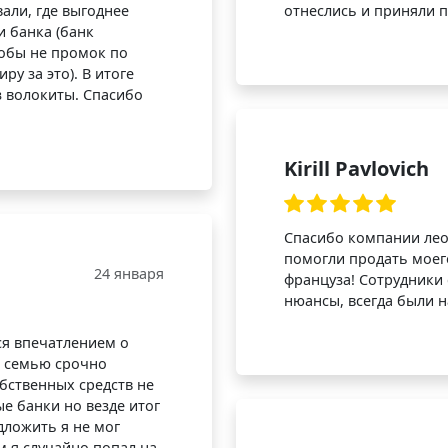
али, где выгоднее
отнеслись и приняли 
и банка (банк
чтобы не промок по
ру за это). В итоге
 волокиты. Спасибо
Kirill Pavlovich
Спасибо компании леон
помогли продать моег
24 января
француза! Сотрудники 
нюансы, всегда были н
ся впечатлением о
в семью срочно
бственных средств не
е банки но везде итог
дложить я не мог
м я случайно попал на