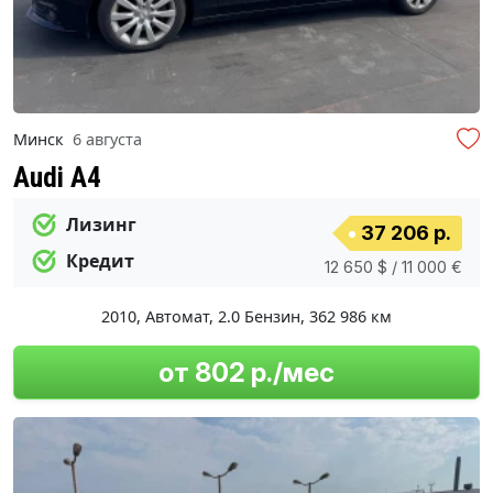
Минск
6 августа
Audi A4
Лизинг
37 206 р.
Кредит
12 650 $ / 11 000 €
2010
,
Автомат
,
2.0 Бензин
,
362 986 км
от 802 р./мес