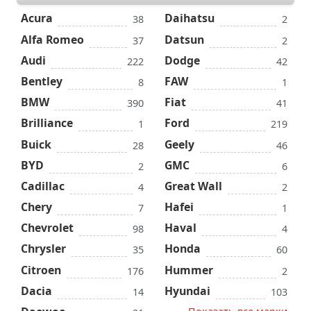
Acura
Daihatsu
38
2
Alfa Romeo
Datsun
37
2
Audi
Dodge
222
42
Bentley
FAW
8
1
BMW
Fiat
390
41
Brilliance
Ford
1
219
Buick
Geely
28
46
BYD
GMC
2
6
Cadillac
Great Wall
4
2
Chery
Hafei
7
1
Chevrolet
Haval
98
4
Chrysler
Honda
35
60
Citroen
Hummer
176
2
Dacia
Hyundai
14
103