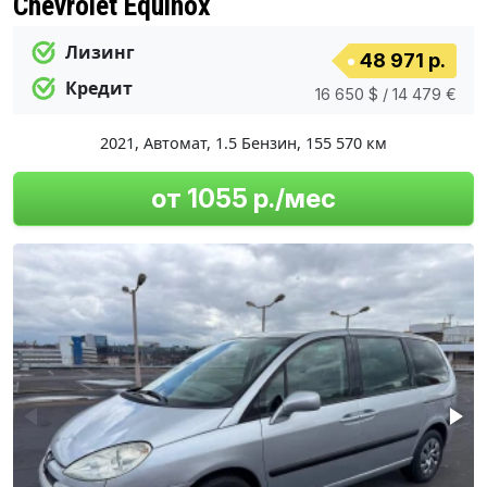
Chevrolet Equinox
Лизинг
48 971 р.
Кредит
16 650 $ / 14 479 €
2021
,
Автомат
,
1.5 Бензин
,
155 570 км
от 1055 р./мес