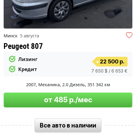
Минск
5 августа
Peugeot 807
Лизинг
22 500 р.
Кредит
7 650 $ / 6 653 €
2007
,
Механика
,
2.0 Дизель
,
351 342 км
от 485 р./мес
Все авто в наличии