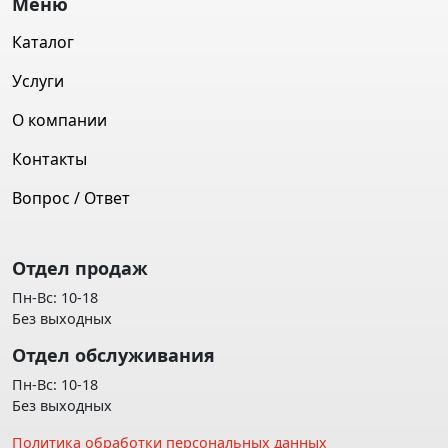
Меню
удивляющими нас новыми технологиями, безопасностью и
растущим комфортом. Однако последние несколько десятилетий
Каталог
показали, что у рынка все еще есть возможности для роста и
развития. Китайские автомобильные компании каждый день
Услуги
демонстрируют, что они также достойны внимания благодаря
своему невероятному трудолюбию и настойчивости. Забота об
О компании
окружающей среде требует от нас пересмотра предыдущих
стандартов, что привело к появлению гибридов и
Контакты
электромобилей.
Вопрос / Ответ
Позвольте себе чуть больше,
купите машину в кредит!
Отдел продаж
Пн-Вс: 10-18
Без выходных
Отдел обслуживания
Пн-Вс: 10-18
Без выходных
Политика обработки персональных данных