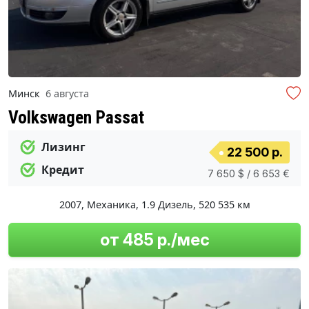
Минск
6 августа
Volkswagen Passat
Лизинг
22 500 р.
Кредит
7 650 $ / 6 653 €
2007
,
Механика
,
1.9 Дизель
,
520 535 км
от 485 р./мес