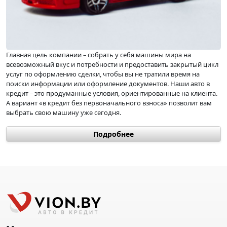
Главная цель компании – собрать у себя машины мира на
всевозможный вкус и потребности и предоставить закрытый цикл
услуг по оформлению сделки, чтобы вы не тратили время на
поиски информации или оформление документов. Наши авто в
кредит – это продуманные условия, ориентированные на клиента.
А вариант «в кредит без первоначального взноса» позволит вам
выбрать свою машину уже сегодня.
Главная цель компании - собрать широкий ассортимент
Подробнее
автомобилей со всего мира, отвечающих различным вкусам и
потребностям, и предоставить замкнутый сервис для завершения
сделки, чтобы клиентам не приходилось тратить время на поиск
информации или заполнение документов. Наши варианты
финансирования разработаны с учетом пожеланий клиента, а
опция "без первоначального взноса" позволяет вам выбрать свой
автомобиль уже сегодня.
Может показаться, что автомобильный рынок уже насыщен
гигантами автомобильной промышленности, с вековой историей