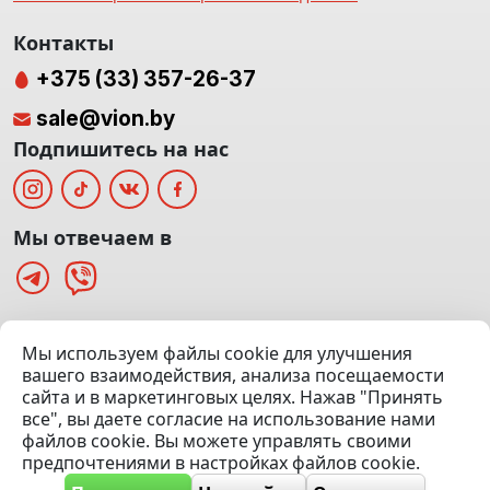
Контакты
+375 (33) 357-26-37
sale@vion.by
Подпишитесь на нас
Мы отвечаем в
г. Минск, ТЦ «Паркинг» Ул. Куйбышева 40
Мы используем файлы cookie для улучшения
(Офис: 5 этаж | Осмотр авто: 5 этаж)
вашего взаимодействия, анализа посещаемости
сайта и в маркетинговых целях. Нажав "Принять
Посмотреть на карте
все", вы даете согласие на использование нами
файлов cookie. Вы можете управлять своими
© 2020 — 2026 VION.BY — Продажа, выкуп и обмен | УНП
предпочтениями в настройках файлов cookie.
192961100 |
Эвакуатор Минск