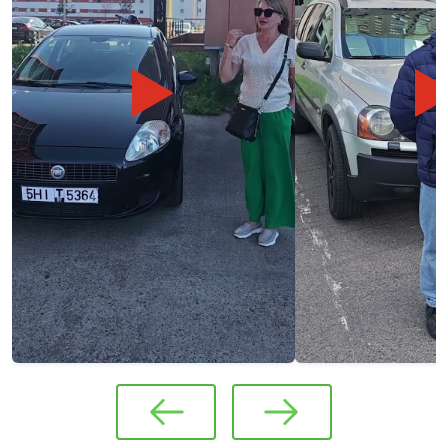
Item
1
of
12