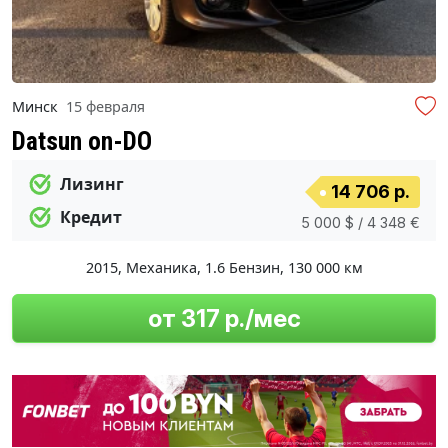
Минск
15 февраля
Datsun on-DO
Лизинг
14 706 р.
Кредит
5 000 $ / 4 348 €
2015
,
Механика
,
1.6 Бензин
,
130 000 км
от 317 р./мес