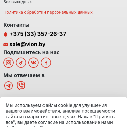
Без выходных
Политика обработки персональных данных
Контакты
+375 (33) 357-26-37
sale@vion.by
Подпишитесь на нас
Мы отвечаем в
г. Минск, ТЦ «Паркинг» Ул. Куйбышева 40
Мы используем файлы cookie для улучшения
(Офис: 5 этаж | Осмотр авто: 5 этаж)
вашего взаимодействия, анализа посещаемости
сайта и в маркетинговых целях. Нажав "Принять
Посмотреть на карте
все", вы даете согласие на использование нами