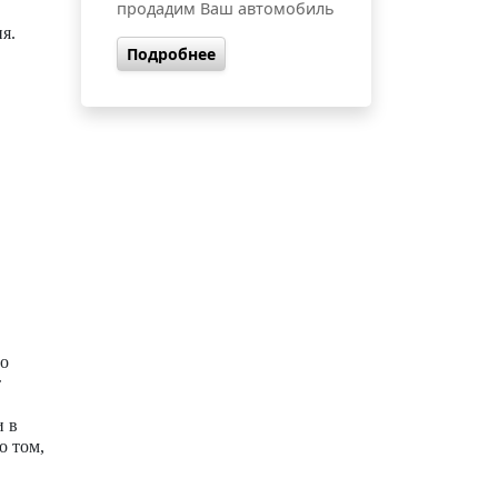
продадим Ваш автомобиль
я.
Подробнее
но
т
и в
о том,