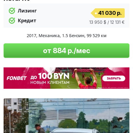
Лизинг
41 030 р.
Кредит
13 950 $ / 12 131 €
2017
,
Механика
,
1.5 Бензин
,
99 529 км
от 884 р./мес