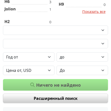
H6
3
H9
0
Jolion
1
Показать все
H2
0
Ничего не найдено
Расширенный поиск