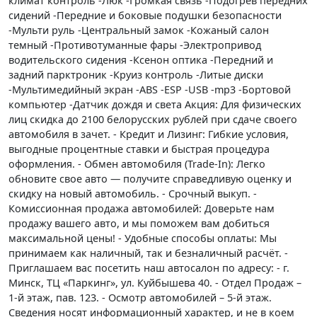
климат контроль -Люк -Громкая связь -Подогрев передних
сидений -Передние и боковые подушки безопасности
-Мульти руль -Центральный замок -Кожаный салон
темный -Противотуманные фары -Электропривод
водительского сидения -Ксенон оптика -Передний и
задний парктроник -Круиз контроль -Литые диски
-Мультимедийный экран -ABS -ESP -USB -mp3 -Бортовой
компьютер -Датчик дождя и света Акция: Для физических
лиц скидка до 2100 белорусских рублей при сдаче своего
автомобиля в зачет. - Кредит и Лизинг: Гибкие условия,
выгодные процентные ставки и быстрая процедура
оформления. - Обмен автомобиля (Trade-In): Легко
обновите свое авто — получите справедливую оценку и
скидку на новый автомобиль. - Срочный выкуп. -
Комиссионная продажа автомобилей: Доверьте нам
продажу вашего авто, и мы поможем вам добиться
максимальной цены! - Удобные способы оплаты: Мы
принимаем как наличный, так и безналичный расчёт. -
Приглашаем вас посетить наш автосалон по адресу: - г.
Минск, ТЦ «Паркинг», ул. Куйбышева 40. - Отдел Продаж –
1-й этаж, пав. 123. - Осмотр автомобилей – 5-й этаж.
Сведения носят информационный характер, и не в коем