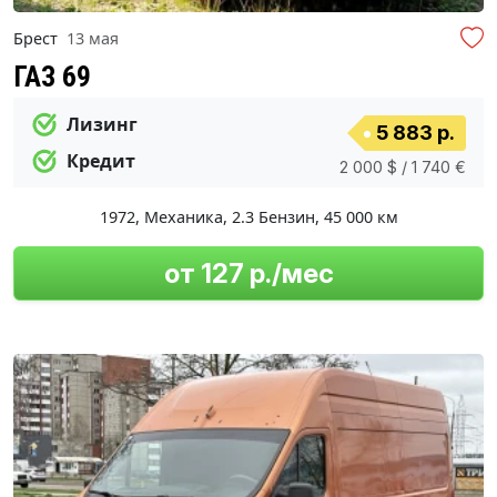
Брест
13 мая
ГАЗ 69
Лизинг
5 883 р.
Кредит
2 000 $ / 1 740 €
1972
,
Механика
,
2.3 Бензин
,
45 000 км
от 127 р./мес