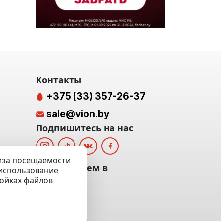
Контакты
+375 (33) 357-26-37
sale@vion.by
Подпишитесь на нас
лиза посещаемости
альных
Мы отвечаем в
а использование
ройках файлов