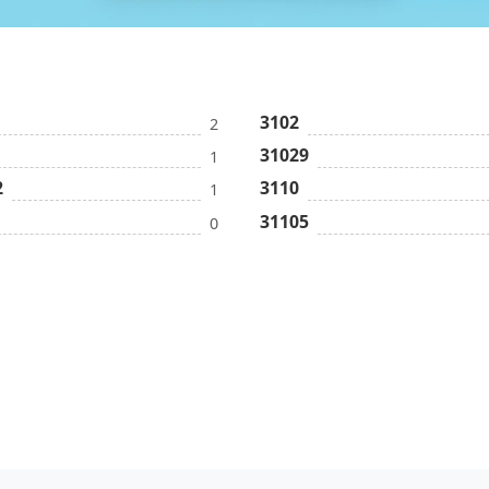
3102
2
31029
1
2
3110
1
31105
0