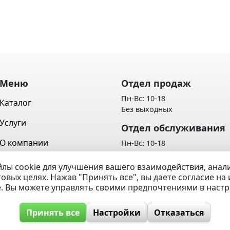
Меню
Отдел продаж
Пн-Вс: 10-18
Каталог
Без выходных
Услуги
Отдел обслуживания
О компании
Пн-Вс: 10-18
Без выходных
Контакты
лы cookie для улучшения вашего взаимодействия, ана
Политика обработки персон
говых целях. Нажав "Принять все", вы даете согласие н
Вопрос / Ответ
данных
e. Вы можете управлять своими предпочтениями в наст
Принять все
Настройки
Отказаться