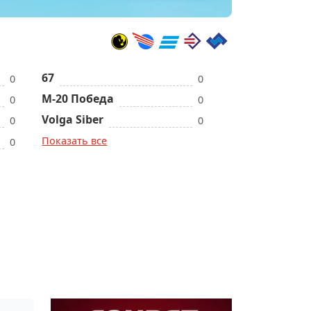
67
0
0
M-20 Победа
0
0
Volga Siber
0
0
Показать все
0