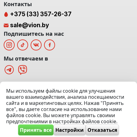
Контакты
+375 (33) 357-26-37
sale@vion.by
Подпишитесь на нас
Мы отвечаем в
г. Минск, ТЦ «Паркинг» Ул. Куйбышева 40
Мы используем файлы cookie для улучшения
(Офис: 5 этаж | Осмотр авто: 5 этаж)
вашего взаимодействия, анализа посещаемости
сайта и в маркетинговых целях. Нажав "Принять
Посмотреть на карте
все", вы даете согласие на использование нами
файлов cookie. Вы можете управлять своими
© 2020 — 2026 VION.BY — Продажа, выкуп и обмен | УНП
предпочтениями в настройках файлов cookie.
192961100 |
Эвакуатор Минск
Принять все
Настройки
Отказаться