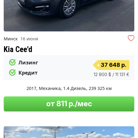
Минск
16 июня
Kia Cee'd
Лизинг
37 648 р.
Кредит
12 800 $ / 11 131 €
2017
,
Механика
,
1.4 Дизель
,
239 325 км
от 811 р./мес