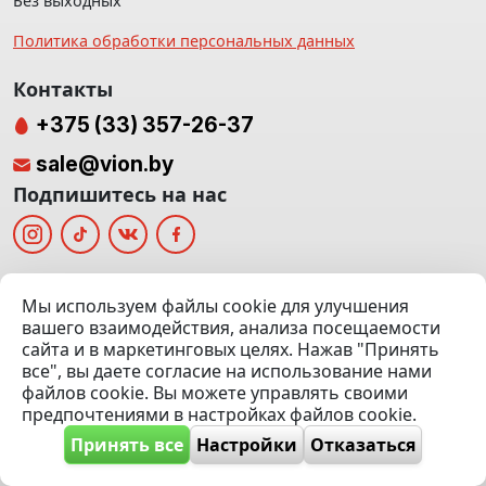
Без выходных
Политика обработки персональных данных
Контакты
+375 (33) 357-26-37
sale@vion.by
Подпишитесь на нас
Мы отвечаем в
Мы используем файлы cookie для улучшения
вашего взаимодействия, анализа посещаемости
сайта и в маркетинговых целях. Нажав "Принять
все", вы даете согласие на использование нами
г. Минск, ТЦ «Паркинг» Ул. Куйбышева 40
файлов cookie. Вы можете управлять своими
(Офис: 5 этаж | Осмотр авто: 5 этаж)
предпочтениями в настройках файлов cookie.
Посмотреть на карте
Принять все
Настройки
Отказаться