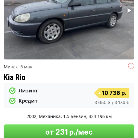
Минск
6 мая
Kia Rio
Лизинг
10 736 р.
Кредит
3 650 $ / 3 174 €
2002
,
Механика
,
1.5 Бензин
,
324 196 км
от 231 р./мес