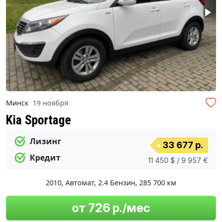
Минск
19 ноября
Kia Sportage
Лизинг
33 677 р.
Кредит
11 450 $ / 9 957 €
2010
,
Автомат
,
2.4 Бензин
,
285 700 км
от 726 р./мес