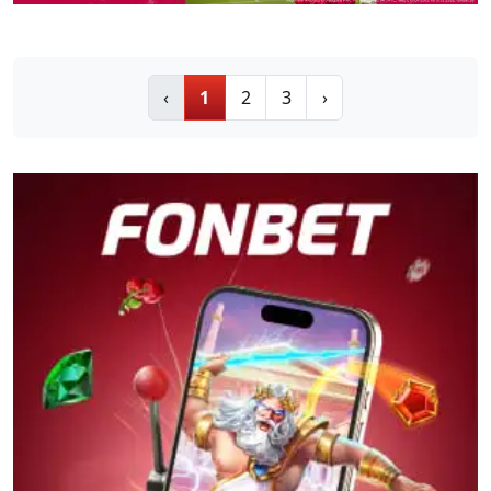
‹
1
2
3
›