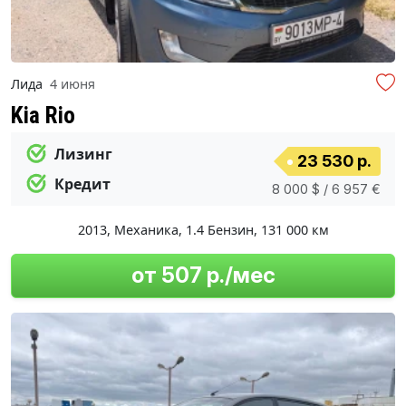
Лида
4 июня
Kia Rio
Лизинг
23 530 р.
Кредит
8 000 $ / 6 957 €
2013
,
Механика
,
1.4 Бензин
,
131 000 км
от 507 р./мес