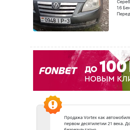
Сереб
1.6 Бе
Перед
Продажа Vortex как автомобиля
первом десятилетии 21 века. До
безрезультатно.