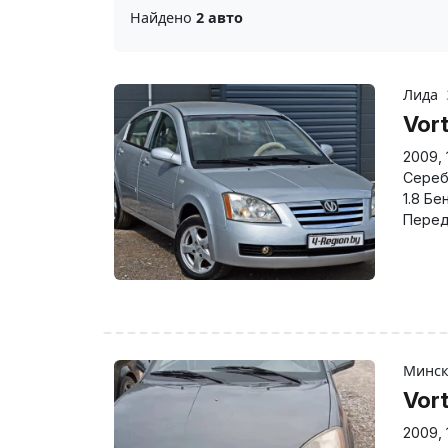
Найдено
2 авто
Лида
Vort
2009
,
Сереб
1.8 Бе
Перед
Минс
Vort
2009
,