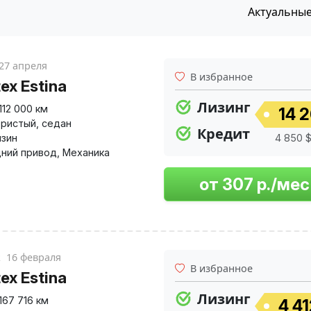
Актуальны
27 апреля
В избранное
ex Estina
Лизинг
112 000 км
14 2
ристый
,
седан
Кредит
нзин
4 850 $
ний привод
,
Механика
к
16 февраля
В избранное
ex Estina
Лизинг
167 716 км
4 41