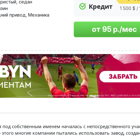
ристый
,
седан
Кредит
нзин
1 500 $ /
ний привод
,
Механика
 под собственным именем началась с непосредственного учас
 этого многие компании пытались использовать завод, созданн