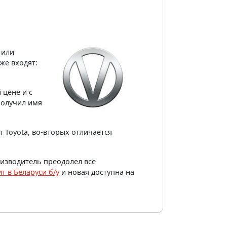
о
 или
же входят:
 цене и с
получил имя
т Toyota, во-вторых отличается
оизводитель преодолел все
т в Беларуси б/у
и новая доступна на