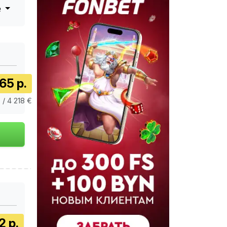
е
65 р.
 / 4 218 €
2 р.