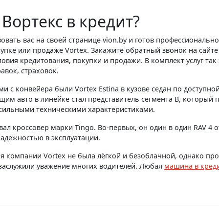
 Вортекс в кредит?
вовать вас на своей странице vion.by и готов профессиональн
упке или продаже Vortex. Закажите обратный звонок на сайте
овия кредитования, покупки и продажи. В комплект услуг так 
авок, страховок.
 конвейера были Vortex Estina в кузове седан по доступной
им авто в линейке стал представитель сегмента B, который 
 сильными техническими характеристиками.
ал кроссовер марки Tingo. Во-первых, он один в один RAV 4 о
адежностью в эксплуатации.
я компании Vortex не была лёгкой и безоблачной, однако пр
 заслужили уважение многих водителей. Любая
машина в креди