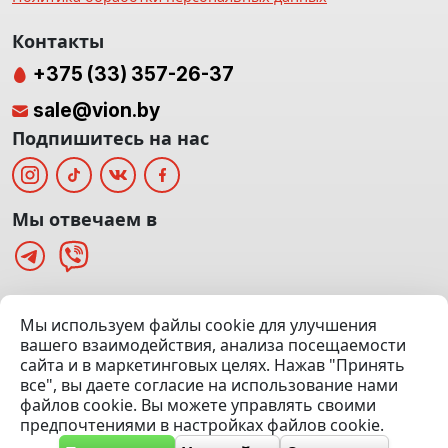
Контакты
+375 (33) 357-26-37
sale@vion.by
Подпишитесь на нас
Мы отвечаем в
г. Минск, ТЦ «Паркинг» Ул. Куйбышева 40
Мы используем файлы cookie для улучшения
(Офис: 5 этаж | Осмотр авто: 5 этаж)
вашего взаимодействия, анализа посещаемости
сайта и в маркетинговых целях. Нажав "Принять
Посмотреть на карте
все", вы даете согласие на использование нами
файлов cookie. Вы можете управлять своими
© 2020 — 2026 VION.BY — Продажа, выкуп и обмен | УНП
предпочтениями в настройках файлов cookie.
192961100 |
Эвакуатор Минск