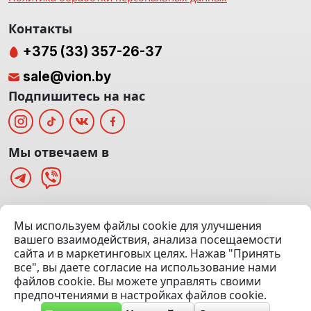
Контакты
+375 (33) 357-26-37
sale@vion.by
Подпишитесь на нас
Мы отвечаем в
г. Минск, ТЦ «Паркинг» Ул. Куйбышева 40
Мы используем файлы cookie для улучшения
(Офис: 5 этаж | Осмотр авто: 5 этаж)
вашего взаимодействия, анализа посещаемости
сайта и в маркетинговых целях. Нажав "Принять
Посмотреть на карте
все", вы даете согласие на использование нами
файлов cookie. Вы можете управлять своими
© 2020 — 2026 VION.BY — Продажа, выкуп и обмен | УНП
предпочтениями в настройках файлов cookie.
192961100 |
Эвакуатор Минск