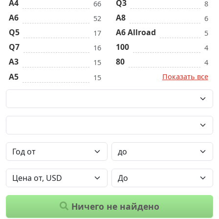
A4
Q3
66
8
A6
A8
52
6
Q5
A6 Allroad
17
5
Q7
100
16
4
A3
80
15
4
A5
Показать все
15
Ничего не найдено