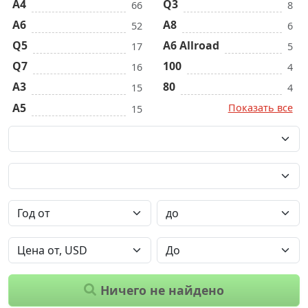
A4
Q3
66
8
A6
A8
52
6
Q5
A6 Allroad
17
5
Q7
100
16
4
A3
80
15
4
A5
Показать все
15
Ничего не найдено