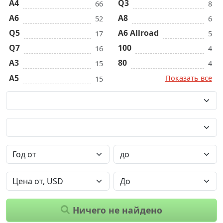
A4
Q3
66
8
A6
A8
52
6
Q5
A6 Allroad
17
5
Q7
100
16
4
A3
80
15
4
A5
Показать все
15
Ничего не найдено