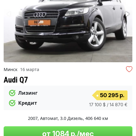
Минск
16 марта
Audi Q7
Лизинг
50 295 р.
Кредит
17 100 $ / 14 870 €
2007
,
Автомат
,
3.0 Дизель
,
406 640 км
от 1084 р./мес