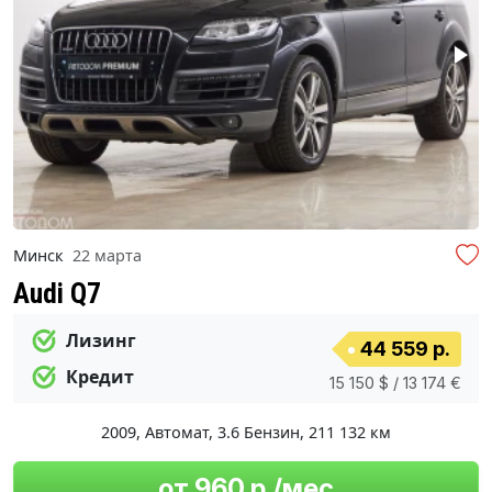
Минск
22 марта
Audi Q7
Лизинг
44 559 р.
Кредит
15 150 $ / 13 174 €
2009
,
Автомат
,
3.6 Бензин
,
211 132 км
от 960 р./мес