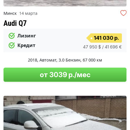
Минск
14 марта
Audi Q7
Лизинг
141 030 р.
Кредит
47 950 $ / 41 696 €
2018
,
Автомат
,
3.0 Бензин
,
67 000 км
от 3039 р./мес