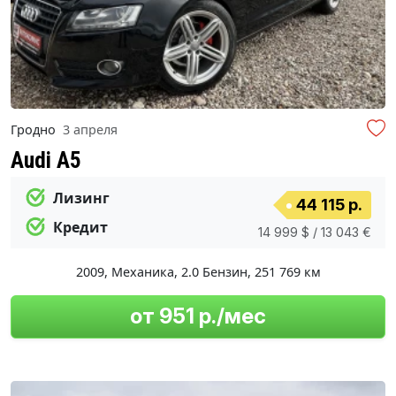
Гродно
3 апреля
Audi A5
Лизинг
44 115 р.
Кредит
14 999 $ / 13 043 €
2009
,
Механика
,
2.0 Бензин
,
251 769 км
от 951 р./мес