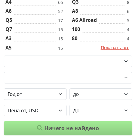
A4
Q3
66
8
A6
A8
52
6
Q5
A6 Allroad
17
5
Q7
100
16
4
A3
80
15
4
A5
Показать все
15
Ничего не найдено