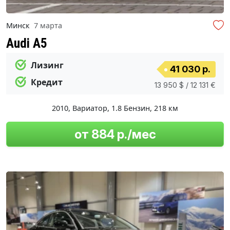
Минск
7 марта
Audi A5
Лизинг
41 030 р.
Кредит
13 950 $ / 12 131 €
2010
,
Вариатор
,
1.8 Бензин
,
218 км
от 884 р./мес