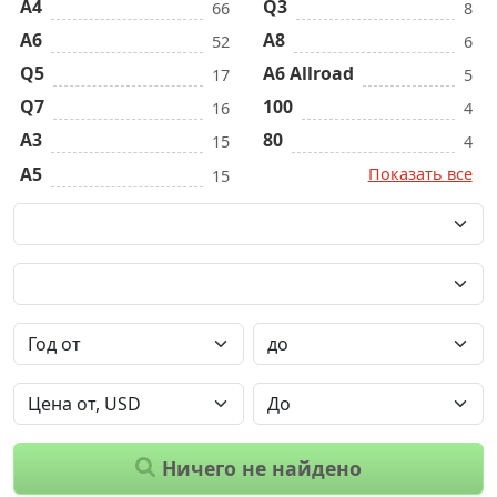
A4
Q3
66
8
A6
A8
52
6
Q5
A6 Allroad
17
5
Q7
100
16
4
A3
80
15
4
A5
Показать все
15
Ничего не найдено