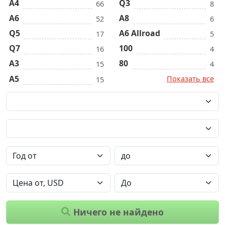
A4
Q3
66
8
A6
A8
52
6
Q5
A6 Allroad
17
5
Q7
100
16
4
A3
80
15
4
A5
Показать все
15
Ничего не найдено