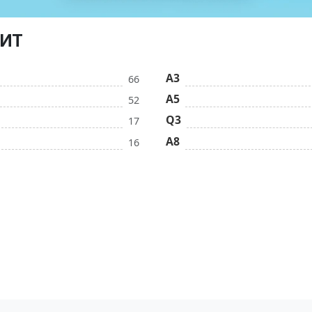
ДИТ
A3
66
A5
52
Q3
17
A8
16