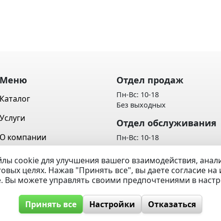
Меню
Отдел продаж
Пн-Вс: 10-18
Каталог
Без выходных
Услуги
Отдел обслуживания
О компании
Пн-Вс: 10-18
Без выходных
Контакты
лы cookie для улучшения вашего взаимодействия, ана
Политика обработки персон
говых целях. Нажав "Принять все", вы даете согласие н
Вопрос / Ответ
данных
e. Вы можете управлять своими предпочтениями в наст
Принять все
Настройки
Отказаться