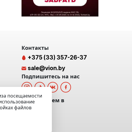
Контакты
+375 (33) 357-26-37
sale@vion.by
Подпишитесь на нас
лиза посещаемости
альных
Мы отвечаем в
а использование
ройках файлов