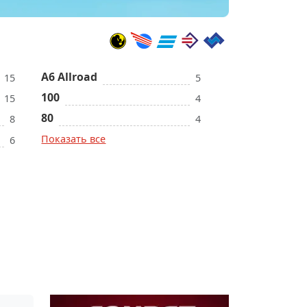
A6 Allroad
15
5
100
15
4
80
8
4
Показать все
6