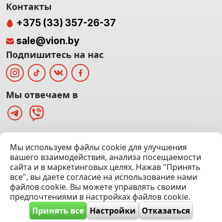
Контакты
+375 (33) 357-26-37
sale@vion.by
Подпишитесь на нас
Мы отвечаем в
г. Минск, ТЦ «Паркинг» Ул. Куйбышева 40
Мы используем файлы cookie для улучшения
(Офис: 5 этаж | Осмотр авто: 5 этаж)
вашего взаимодействия, анализа посещаемости
сайта и в маркетинговых целях. Нажав "Принять
Посмотреть на карте
все", вы даете согласие на использование нами
файлов cookie. Вы можете управлять своими
© 2020 — 2026 VION.BY — Продажа, выкуп и обмен | УНП
предпочтениями в настройках файлов cookie.
192961100 |
Эвакуатор Минск
Принять все
Настройки
Отказаться