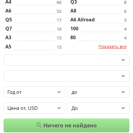
A4
Q3
66
8
A6
A8
52
6
Q5
A6 Allroad
17
5
Q7
100
16
4
A3
80
15
4
A5
Показать все
15
Ничего не найдено