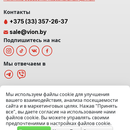
Контакты
+375 (33) 357-26-37
sale@vion.by
Подпишитесь на нас
Мы отвечаем в
г. Минск, ТЦ «Паркинг» Ул. Куйбышева 40
Мы используем файлы cookie для улучшения
(Офис: 5 этаж | Осмотр авто: 5 этаж)
вашего взаимодействия, анализа посещаемости
сайта и в маркетинговых целях. Нажав "Принять
Посмотреть на карте
все", вы даете согласие на использование нами
файлов cookie. Вы можете управлять своими
© 2020 — 2026 VION.BY — Продажа, выкуп и обмен | УНП
предпочтениями в настройках файлов cookie.
192961100 |
Эвакуатор Минск