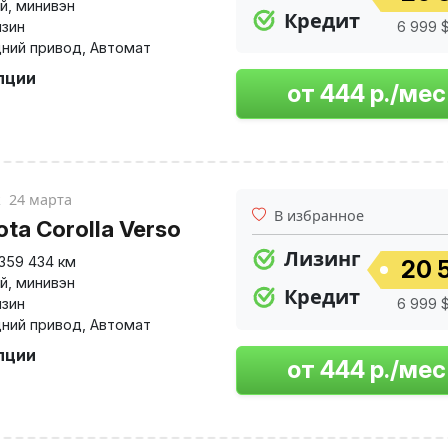
й
,
минивэн
Кредит
нзин
6 999 $
ний привод
,
Автомат
пции
к
24 марта
В избранное
ota Corolla Verso
Лизинг
359 434 км
20 
й
,
минивэн
Кредит
нзин
6 999 $
ний привод
,
Автомат
пции