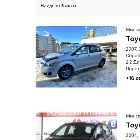
Найдено
3 авто
Минс
Toy
2007
,
Сереб
2.2 Ди
Перед
+16 
Минс
Toy
2004
,