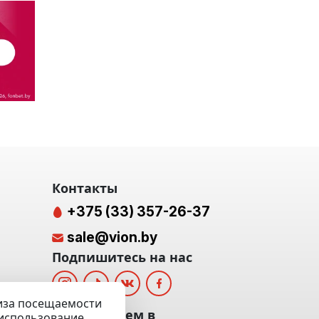
Контакты
+375 (33) 357-26-37
sale@vion.by
Подпишитесь на нас
лиза посещаемости
альных
Мы отвечаем в
а использование