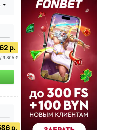
е
62 р.
 / 9 805 €
586 р.