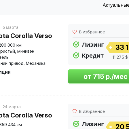
Актуальны
к
6 марта
В избранное
ota Corolla Verso
Лизинг
280 000 км
33 1
ристый
,
минивэн
Кредит
зель
11 275 $
ний привод
,
Механика
опции
к
24 марта
В избранное
ota Corolla Verso
Лизинг
359 434 км
20 