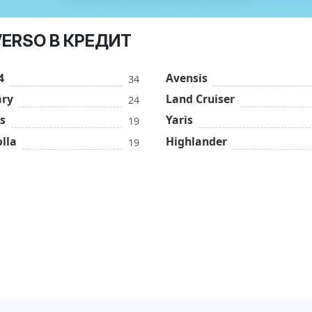
VERSO В КРЕДИТ
4
Avensis
34
ry
Land Cruiser
24
s
Yaris
19
lla
Highlander
19