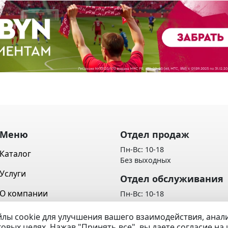
Меню
Отдел продаж
Пн-Вс: 10-18
Каталог
Без выходных
Услуги
Отдел обслуживания
О компании
Пн-Вс: 10-18
Без выходных
Контакты
лы cookie для улучшения вашего взаимодействия, ана
Политика обработки персон
говых целях. Нажав "Принять все", вы даете согласие н