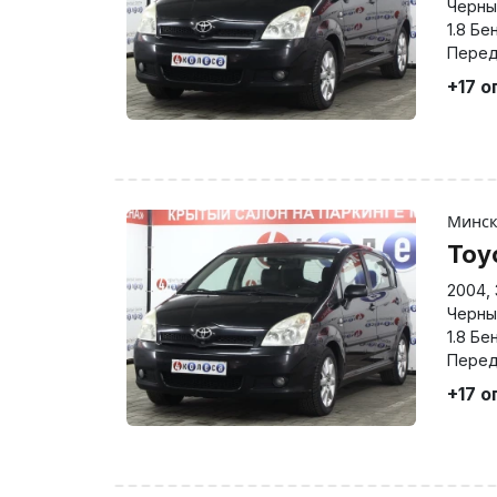
Черны
1.8 Бе
Перед
+17 о
Минс
Toy
2004
,
Черны
1.8 Бе
Перед
+17 о