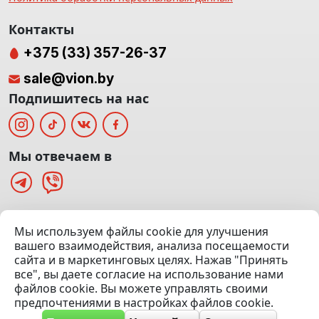
Контакты
+375 (33) 357-26-37
sale@vion.by
Подпишитесь на нас
Мы отвечаем в
г. Минск, ТЦ «Паркинг» Ул. Куйбышева 40
Мы используем файлы cookie для улучшения
(Офис: 5 этаж | Осмотр авто: 5 этаж)
вашего взаимодействия, анализа посещаемости
сайта и в маркетинговых целях. Нажав "Принять
Посмотреть на карте
все", вы даете согласие на использование нами
файлов cookie. Вы можете управлять своими
© 2020 — 2026 VION.BY — Продажа, выкуп и обмен | УНП
предпочтениями в настройках файлов cookie.
192961100 |
Эвакуатор Минск