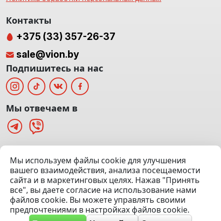
Контакты
+375 (33) 357-26-37
sale@vion.by
Подпишитесь на нас
Мы отвечаем в
г. Минск, ТЦ «Паркинг» Ул. Куйбышева 40
Мы используем файлы cookie для улучшения
(Офис: 5 этаж | Осмотр авто: 5 этаж)
вашего взаимодействия, анализа посещаемости
сайта и в маркетинговых целях. Нажав "Принять
Посмотреть на карте
все", вы даете согласие на использование нами
файлов cookie. Вы можете управлять своими
© 2020 — 2026 VION.BY — Продажа, выкуп и обмен | УНП
предпочтениями в настройках файлов cookie.
192961100 |
Эвакуатор Минск