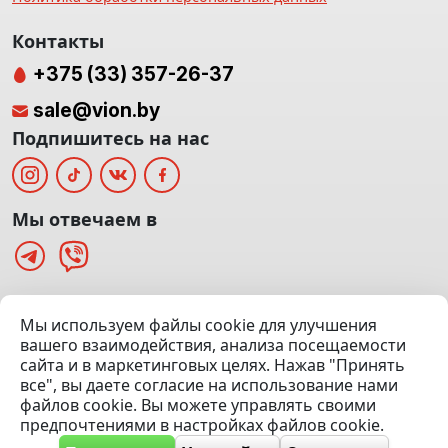
Контакты
+375 (33) 357-26-37
sale@vion.by
Подпишитесь на нас
Мы отвечаем в
г. Минск, ТЦ «Паркинг» Ул. Куйбышева 40
Мы используем файлы cookie для улучшения
(Офис: 5 этаж | Осмотр авто: 5 этаж)
вашего взаимодействия, анализа посещаемости
сайта и в маркетинговых целях. Нажав "Принять
Посмотреть на карте
все", вы даете согласие на использование нами
файлов cookie. Вы можете управлять своими
© 2020 — 2026 VION.BY — Продажа, выкуп и обмен | УНП
предпочтениями в настройках файлов cookie.
192961100 |
Эвакуатор Минск