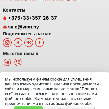
Контакты
+375 (33) 357-26-37
sale@vion.by
Подпишитесь на нас
Мы отвечаем в
г. Минск, ТЦ «Паркинг» Ул. Куйбышева 40
Мы используем файлы cookie для улучшения
(Офис: 5 этаж | Осмотр авто: 5 этаж)
вашего взаимодействия, анализа посещаемости
сайта и в маркетинговых целях. Нажав "Принять
Посмотреть на карте
все", вы даете согласие на использование нами
файлов cookie. Вы можете управлять своими
© 2020 — 2026 VION.BY — Продажа, выкуп и обмен | УНП
предпочтениями в настройках файлов cookie.
192961100 |
Эвакуатор Минск