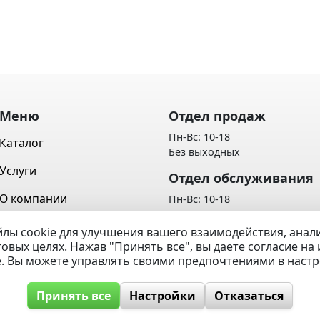
Меню
Отдел продаж
Пн-Вс: 10-18
Каталог
Без выходных
Услуги
Отдел обслуживания
О компании
Пн-Вс: 10-18
Без выходных
Контакты
лы cookie для улучшения вашего взаимодействия, ана
Политика обработки персон
говых целях. Нажав "Принять все", вы даете согласие н
Вопрос / Ответ
данных
e. Вы можете управлять своими предпочтениями в наст
Принять все
Настройки
Отказаться