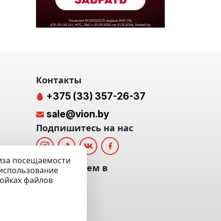
Контакты
+375 (33) 357-26-37
sale@vion.by
Подпишитесь на нас
лиза посещаемости
альных
Мы отвечаем в
а использование
ройках файлов