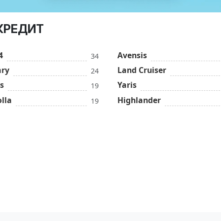
 КРЕДИТ
4
Avensis
34
ry
Land Cruiser
24
s
Yaris
19
lla
Highlander
19