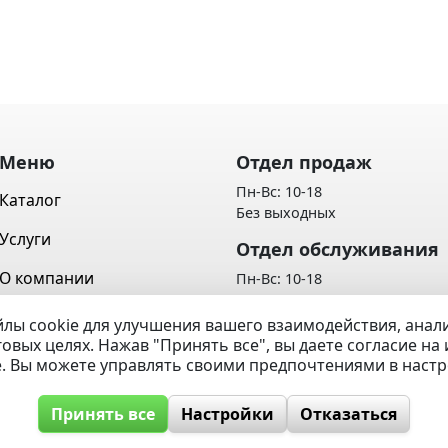
Меню
Отдел продаж
Пн-Вс: 10-18
Каталог
Без выходных
Услуги
Отдел обслуживания
О компании
Пн-Вс: 10-18
Без выходных
Контакты
лы cookie для улучшения вашего взаимодействия, ана
Политика обработки персон
говых целях. Нажав "Принять все", вы даете согласие н
Вопрос / Ответ
данных
e. Вы можете управлять своими предпочтениями в наст
Принять все
Настройки
Отказаться