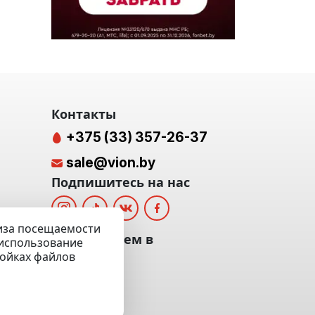
Контакты
+375 (33) 357-26-37
sale@vion.by
Подпишитесь на нас
лиза посещаемости
альных
Мы отвечаем в
а использование
ройках файлов