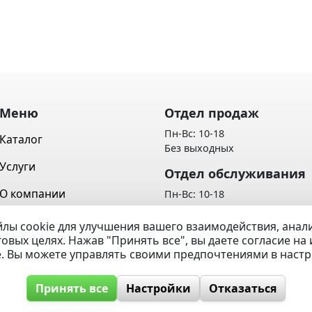
Меню
Отдел продаж
Пн-Вс: 10-18
Каталог
Без выходных
Услуги
Отдел обслуживания
О компании
Пн-Вс: 10-18
Без выходных
Контакты
лы cookie для улучшения вашего взаимодействия, ана
Политика обработки персон
говых целях. Нажав "Принять все", вы даете согласие н
Вопрос / Ответ
данных
e. Вы можете управлять своими предпочтениями в наст
Принять все
Настройки
Отказаться