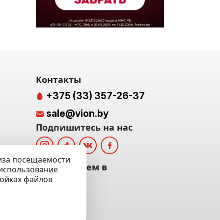
Контакты
+375 (33) 357-26-37
sale@vion.by
Подпишитесь на нас
лиза посещаемости
альных
Мы отвечаем в
а использование
ройках файлов