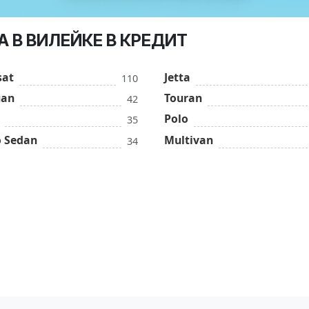
 В ВИЛЕЙКЕ В КРЕДИТ
sat
Jetta
110
uan
Touran
42
Polo
35
o Sedan
Multivan
34