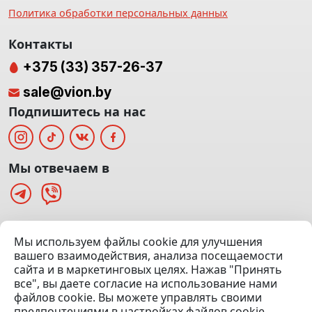
Политика обработки персональных данных
Контакты
+375 (33) 357-26-37
sale@vion.by
Подпишитесь на нас
Мы отвечаем в
г. Минск, ТЦ «Паркинг» Ул. Куйбышева 40
Мы используем файлы cookie для улучшения
(Офис: 5 этаж | Осмотр авто: 5 этаж)
вашего взаимодействия, анализа посещаемости
сайта и в маркетинговых целях. Нажав "Принять
Посмотреть на карте
все", вы даете согласие на использование нами
файлов cookie. Вы можете управлять своими
© 2020 — 2026 VION.BY — Продажа, выкуп и обмен | УНП
предпочтениями в настройках файлов cookie.