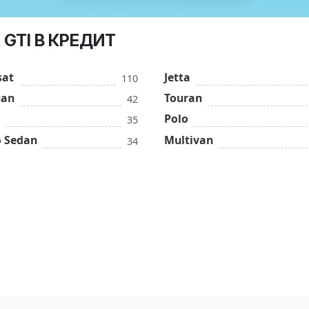
GTI В КРЕДИТ
sat
Jetta
110
uan
Touran
42
Polo
35
o Sedan
Multivan
34