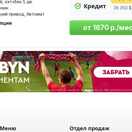
й
,
хэтчбек 5 дв.
Кредит
нзин
26 350 $ 
ний привод
,
Автомат
опции
Меню
Отдел продаж