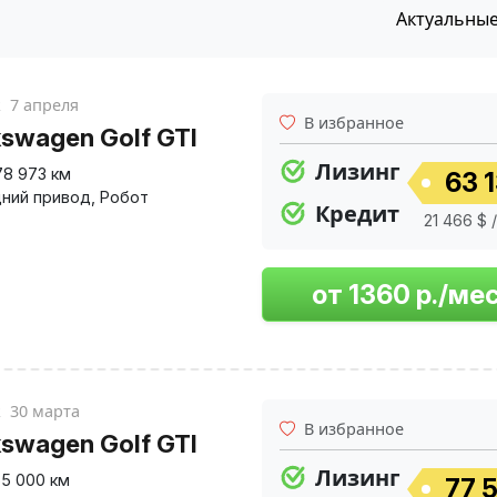
Актуальны
к
7 апреля
В избранное
kswagen Golf GTI
Лизинг
78 973 км
63 1
ний привод
,
Робот
Кредит
21 466 $ 
к
30 марта
В избранное
kswagen Golf GTI
Лизинг
5 000 км
77 5