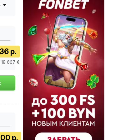
е
36 р.
/ 18 667 €
00 р.