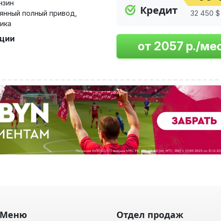
нзин
Кредит
янный полный привод
,
32 450 $ 
ика
пции
Меню
Отдел продаж