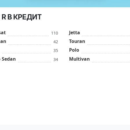
R В КРЕДИТ
sat
Jetta
110
uan
Touran
42
Polo
35
o Sedan
Multivan
34