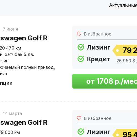
Актуальны
к
7 июня
В избранное
kswagen Golf R
Лизинг
120 470 км
79 2
й
,
хэтчбек 5 дв.
Кредит
нзин
26 950 $ 
ючаемый полный привод
,
ика
опции
к
14 марта
В избранное
kswagen Golf R
Лизинг
79 000 км
95 4