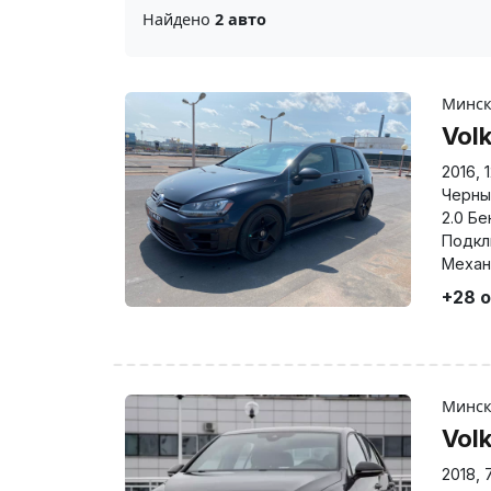
Найдено
2 авто
Минс
Vol
2016
,
Черны
2.0 Бе
Подкл
Механ
+28 
Минс
Vol
2018
,