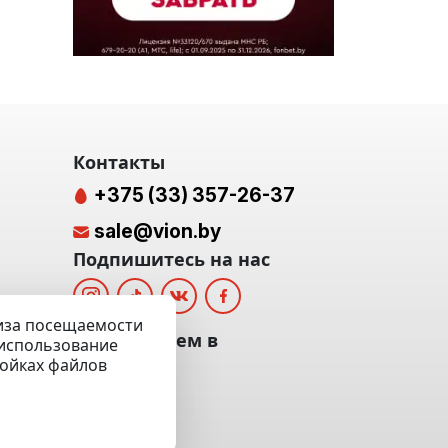
Контакты
+375 (33) 357-26-37
sale@vion.by
Подпишитесь на нас
лиза посещаемости
альных
Мы отвечаем в
а использование
ройках файлов