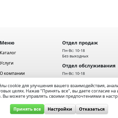
Меню
Отдел продаж
Пн-Вс: 10-18
Каталог
Без выходных
Услуги
Отдел обслуживания
О компании
Пн-Вс: 10-18
Без выходных
Контакты
лы cookie для улучшения вашего взаимодействия, ана
Политика обработки персон
говых целях. Нажав "Принять все", вы даете согласие н
Вопрос / Ответ
данных
e. Вы можете управлять своими предпочтениями в наст
Принять все
Настройки
Отказаться