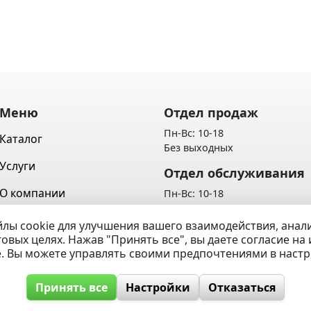
Меню
Отдел продаж
Пн-Вс: 10-18
Каталог
Без выходных
Услуги
Отдел обслуживания
О компании
Пн-Вс: 10-18
Без выходных
Контакты
лы cookie для улучшения вашего взаимодействия, ана
Политика обработки персон
говых целях. Нажав "Принять все", вы даете согласие н
Вопрос / Ответ
данных
e. Вы можете управлять своими предпочтениями в наст
Принять все
Настройки
Отказаться