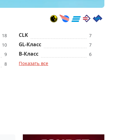
CLK
18
7
GL-Класс
10
7
B-Класс
9
6
Показать все
8