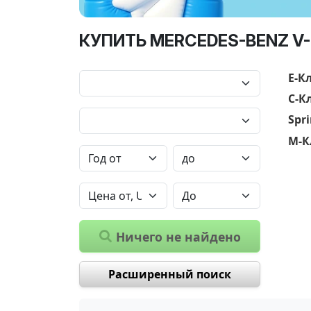
КУПИТЬ MERCEDES-BENZ V-
E-К
C-К
Spri
M-К
Ничего не найдено
Расширенный поиск