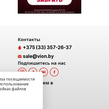
Контакты
+375 (33) 357-26-37
sale@vion.by
Подпишитесь на нас
лиза посещаемости
альных
Мы отвечаем в
а использование
ройках файлов