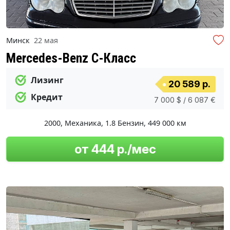
Минск
22 мая
Mercedes-Benz C-Класс
Лизинг
20 589 р.
Кредит
7 000 $ / 6 087 €
2000
,
Механика
,
1.8 Бензин
,
449 000 км
от 444 р./мес