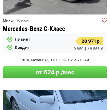
Минск
16 июня
Mercedes-Benz C-Класс
Лизинг
28 971 р.
Кредит
9 850 $ / 8 566 €
2010
,
Механика
,
1.8 Бензин
,
234 713 км
от 624 р./мес