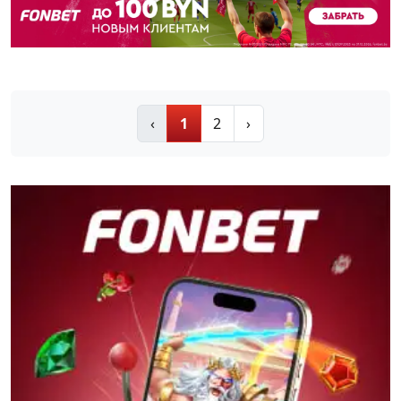
‹
1
2
›