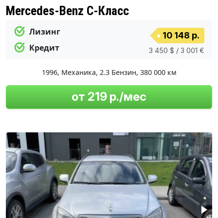
Mercedes-Benz C-Класс
Лизинг
10 148 р.
Кредит
3 450 $ / 3 001 €
1996
,
Механика
,
2.3 Бензин
,
380 000 км
от 219 р./мес