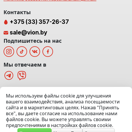
Контакты
+375 (33) 357-26-37
sale@vion.by
Подпишитесь на нас
Мы отвечаем в
г. Минск, ТЦ «Паркинг» Ул. Куйбышева 40
Мы используем файлы cookie для улучшения
(Офис: 5 этаж | Осмотр авто: 5 этаж)
вашего взаимодействия, анализа посещаемости
сайта и в маркетинговых целях. Нажав "Принять
Посмотреть на карте
все", вы даете согласие на использование нами
файлов cookie. Вы можете управлять своими
© 2020 — 2026 VION.BY — Продажа, выкуп и обмен | УНП
предпочтениями в настройках файлов cookie.
192961100 |
Эвакуатор Минск