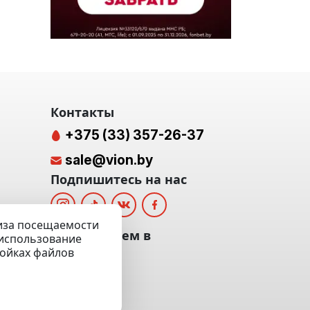
Контакты
+375 (33) 357-26-37
sale@vion.by
Подпишитесь на нас
лиза посещаемости
альных
Мы отвечаем в
а использование
ройках файлов