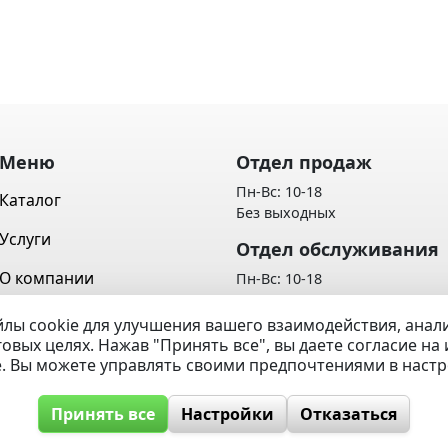
Меню
Отдел продаж
Пн-Вс: 10-18
Каталог
Без выходных
Услуги
Отдел обслуживания
О компании
Пн-Вс: 10-18
Без выходных
Контакты
лы cookie для улучшения вашего взаимодействия, ана
Политика обработки персон
говых целях. Нажав "Принять все", вы даете согласие н
Вопрос / Ответ
данных
e. Вы можете управлять своими предпочтениями в наст
Принять все
Настройки
Отказаться