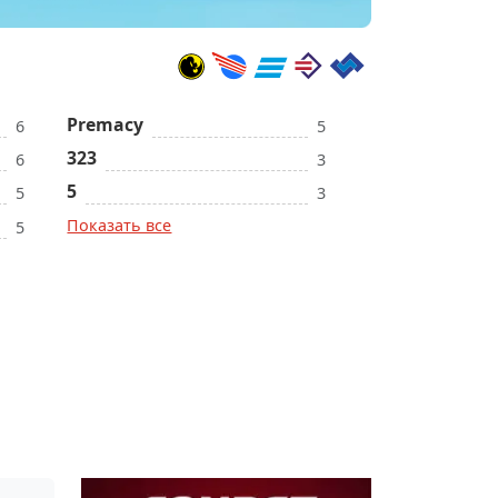
Premacy
6
5
323
6
3
5
5
3
Показать все
5