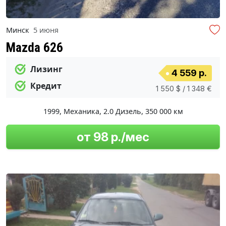
Минск
5 июня
Mazda 626
Лизинг
4 559 р.
Кредит
1 550 $ / 1 348 €
1999
,
Механика
,
2.0 Дизель
,
350 000 км
от 98 р./мес