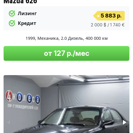
Mazda 626
Лизинг
5 883 р.
Кредит
2 000 $ / 1 740 €
1999
,
Механика
,
2.0 Дизель
,
400 000 км
от 127 р./мес