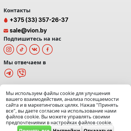
Контакты
+375 (33) 357-26-37
sale@vion.by
Подпишитесь на нас
Мы отвечаем в
г. Минск, ТЦ «Паркинг» Ул. Куйбышева 40
Мы используем файлы cookie для улучшения
(Офис: 5 этаж | Осмотр авто: 5 этаж)
вашего взаимодействия, анализа посещаемости
сайта и в маркетинговых целях. Нажав "Принять
Посмотреть на карте
все", вы даете согласие на использование нами
файлов cookie. Вы можете управлять своими
© 2020 — 2026 VION.BY — Продажа, выкуп и обмен | УНП
предпочтениями в настройках файлов cookie.
192961100 |
Эвакуатор Минск
Принять все
Настройки
Отказаться