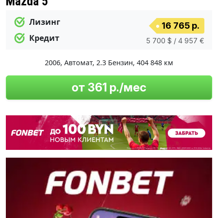
Mazda 5
Лизинг
16 765 р.
Кредит
5 700 $ / 4 957 €
2006
,
Автомат
,
2.3 Бензин
,
404 848 км
от 361 р./мес