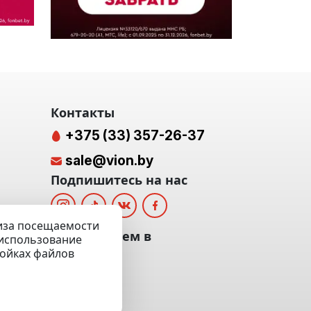
Контакты
+375 (33) 357-26-37
sale@vion.by
Подпишитесь на нас
лиза посещаемости
альных
Мы отвечаем в
а использование
ройках файлов