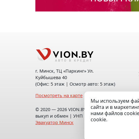
г. Минск, ТЦ «Паркинг» Ул.
Куйбышева 40
(Офис: 5 этаж | Осмотр авто: 5 этаж)
Посмотреть на карте
Мы используем фай
сайта и в маркетин
© 2020 — 2026 VION.BY — Продажа,
нами файлов cooki
выкуп и обмен | УНП 192961100 |
cookie.
Эвакуатор Минск