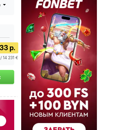
е
33 р.
/ 14 231 €