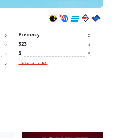
Premacy
6
5
323
6
3
5
5
3
Показать все
5