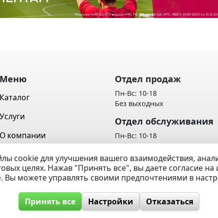
Меню
Отдел продаж
Пн-Вс: 10-18
Каталог
Без выходных
Услуги
Отдел обслуживания
О компании
Пн-Вс: 10-18
Без выходных
Контакты
лы cookie для улучшения вашего взаимодействия, ана
Политика обработки персон
говых целях. Нажав "Принять все", вы даете согласие н
Вопрос / Ответ
данных
e. Вы можете управлять своими предпочтениями в наст
Принять все
Настройки
Отказаться