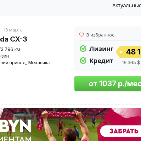
Актуальны
к
13 марта
В избранное
da CX-3
Лизинг
73 796 км
48 1
нзин
Кредит
ний привод
,
Механика
16 365 $ 