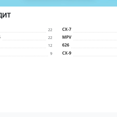
ДИТ
CX-7
22
5
MPV
22
626
12
CX-9
9