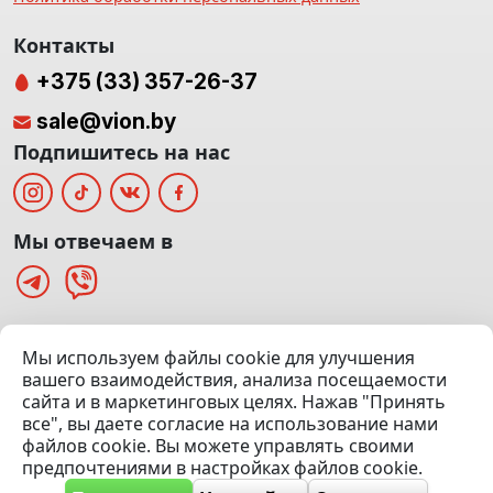
Контакты
+375 (33) 357-26-37
sale@vion.by
Подпишитесь на нас
Мы отвечаем в
г. Минск, ТЦ «Паркинг» Ул. Куйбышева 40
Мы используем файлы cookie для улучшения
(Офис: 5 этаж | Осмотр авто: 5 этаж)
вашего взаимодействия, анализа посещаемости
сайта и в маркетинговых целях. Нажав "Принять
Посмотреть на карте
все", вы даете согласие на использование нами
файлов cookie. Вы можете управлять своими
© 2020 — 2026 VION.BY — Продажа, выкуп и обмен | УНП
предпочтениями в настройках файлов cookie.
192961100 |
Эвакуатор Минск