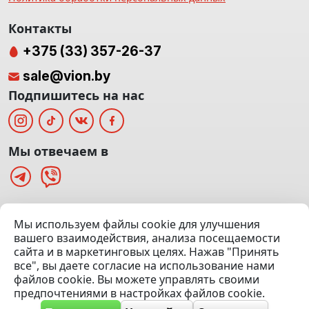
Контакты
+375 (33) 357-26-37
sale@vion.by
Подпишитесь на нас
Мы отвечаем в
г. Минск, ТЦ «Паркинг» Ул. Куйбышева 40
Мы используем файлы cookie для улучшения
(Офис: 5 этаж | Осмотр авто: 5 этаж)
вашего взаимодействия, анализа посещаемости
сайта и в маркетинговых целях. Нажав "Принять
Посмотреть на карте
все", вы даете согласие на использование нами
файлов cookie. Вы можете управлять своими
© 2020 — 2026 VION.BY — Продажа, выкуп и обмен | УНП
предпочтениями в настройках файлов cookie.
192961100 |
Эвакуатор Минск