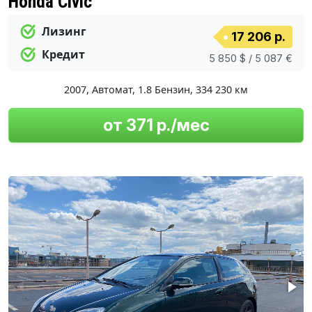
Honda Civic
Лизинг
17 206 р.
Кредит
5 850 $ / 5 087 €
2007
,
Автомат
,
1.8 Бензин
,
334 230 км
от 371 р./мес