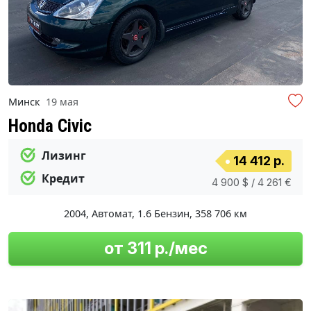
Минск
19 мая
Honda Civic
Лизинг
14 412 р.
Кредит
4 900 $ / 4 261 €
2004
,
Автомат
,
1.6 Бензин
,
358 706 км
от 311 р./мес