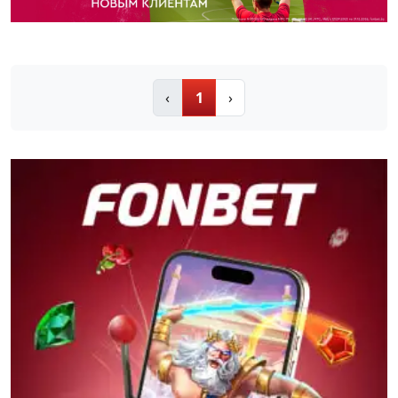
‹
1
›