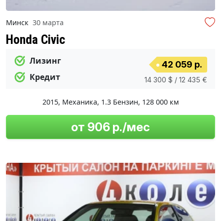
Минск
30 марта
Honda Civic
Лизинг
42 059 р.
Кредит
14 300 $ / 12 435 €
2015
,
Механика
,
1.3 Бензин
,
128 000 км
от 906 р./мес