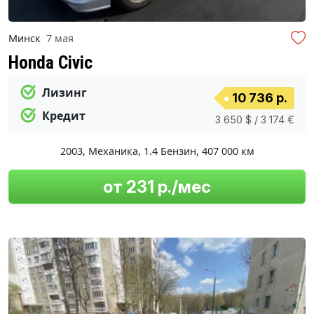
Минск
7 мая
Honda Civic
Лизинг
10 736 р.
Кредит
3 650 $ / 3 174 €
2003
,
Механика
,
1.4 Бензин
,
407 000 км
от 231 р./мес