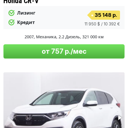
Honda CR-V
Лизинг
35 148 р.
Кредит
11 950 $ / 10 392 €
2007
,
Механика
,
2.2 Дизель
,
321 000 км
от 757 р./мес