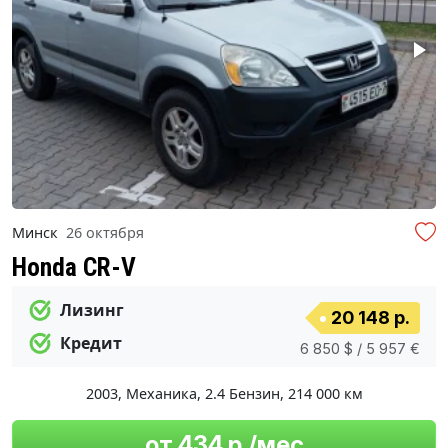
Минск
26 октября
Honda CR-V
Лизинг
20 148 р.
Кредит
6 850 $ / 5 957 €
2003
,
Механика
,
2.4 Бензин
,
214 000 км
от 434 р./мес