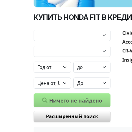
КУПИТЬ HONDA FIT В КРЕД
Civi
Acc
CR-
Insi
Ничего не найдено
Расширенный поиск