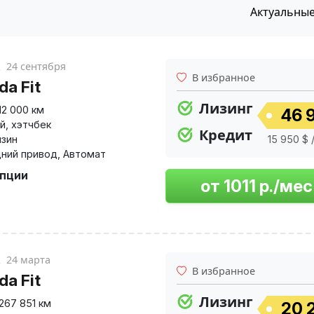
Актуальны
к
24 сентября
В избранное
da Fit
Лизинг
12 000 км
46 9
й
,
хэтчбек
Кредит
нзин
15 950 $ 
ний привод
,
Автомат
опции
к
24 марта
В избранное
da Fit
Лизинг
267 851 км
20 