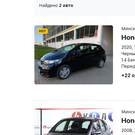
Найдено
2 авто
Минс
HOT
Hon
2020
,
Черны
1.4 Бе
Перед
+22 
Минс
Hon
2008
,