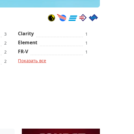
Clarity
3
1
Element
2
1
FR-V
2
1
Показать все
2