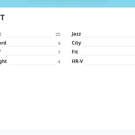
ИТ
c
Jazz
25
ord
City
9
V
Fit
7
ght
HR-V
4