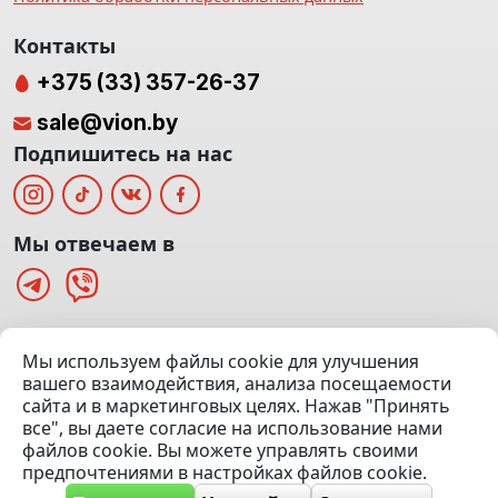
Контакты
+375 (33) 357-26-37
sale@vion.by
Подпишитесь на нас
Мы отвечаем в
г. Минск, ТЦ «Паркинг» Ул. Куйбышева 40
Мы используем файлы cookie для улучшения
(Офис: 5 этаж | Осмотр авто: 5 этаж)
вашего взаимодействия, анализа посещаемости
сайта и в маркетинговых целях. Нажав "Принять
Посмотреть на карте
все", вы даете согласие на использование нами
файлов cookie. Вы можете управлять своими
© 2020 — 2026 VION.BY — Продажа, выкуп и обмен | УНП
предпочтениями в настройках файлов cookie.
192961100 |
Эвакуатор Минск